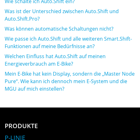
Wie schalte ich Auto.Shift ein?
Was ist der Unterschied zwischen Auto.Shift und
Auto.Shift.Pro?
Was können automatische Schaltungen nicht?
Wie passe ich Auto.Shift und alle weiteren Smart.Shift-
Funktionen auf meine Bedürfnisse an?
Welchen Einfluss hat Auto.Shift auf meinen
Energieverbrauch am E-Bike?
Mein E-Bike hat kein Display, sondern die „Master Node
Pure“. Wie kann ich dennoch mein E-System und die
MGU auf mich einstellen?
PRODUKTE
P-LINIE